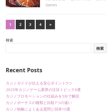
Games
1
2
3
4
»
検索
検索
Recent Posts
カジノガイドが伝える安心ポイント5つ
2025年カジノゲーム業界の注目トピック6選
カジノプロモーションの仕組みを5分で解説
カジノボーナスの種類と比較7つの違い
カジノ戦略によくある質問と回答10選