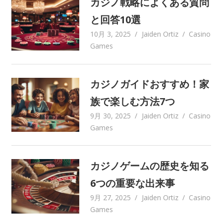
カジノ戦略によくある質問
と回答10選
10月 3, 2025
Jaiden Ortiz
Casino
Games
カジノガイドおすすめ！家
族で楽しむ方法7つ
9月 30, 2025
Jaiden Ortiz
Casino
Games
カジノゲームの歴史を知る
6つの重要な出来事
9月 27, 2025
Jaiden Ortiz
Casino
Games