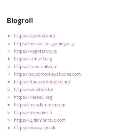
Blogroll
https://team-vbi.net
https://pervasive-gaming.org
https://knightstory.io
https://silmarill.org
https://zonerank.com
https://squidmonkeystudios.com
https://fracturedempire.net
https://wowbox.tw
https://chessul.org
https://musclemarch.com
https://freespins.fi
https://2jdemontcuq.com
https://ncarcachon.fr