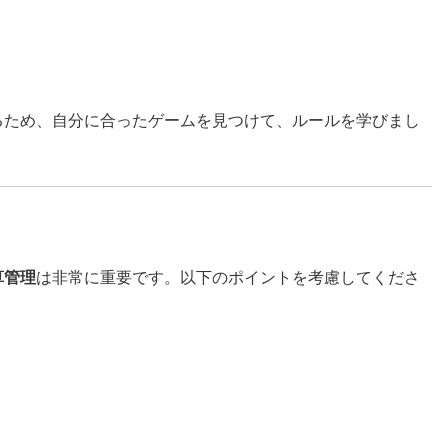
るため、自分に合ったゲームを見つけて、ルールを学びまし
算管理
は非常に重要です。以下のポイントを考慮してくださ