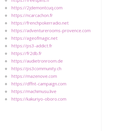
https://2jdemontcuq.com
https://ncarcachon.fr
https://frenchpokerradio.net
https://adventurerooms-provence.com
https://ageofmagic.net
https://ps3-addict.fr
https://fr2db.fr
https://audietronroom.de
https://ps3community.ch
https://mazenove.com
https://dffnt-campaign.com
https://machimusu.live
https://kakuriyo-oboro.com