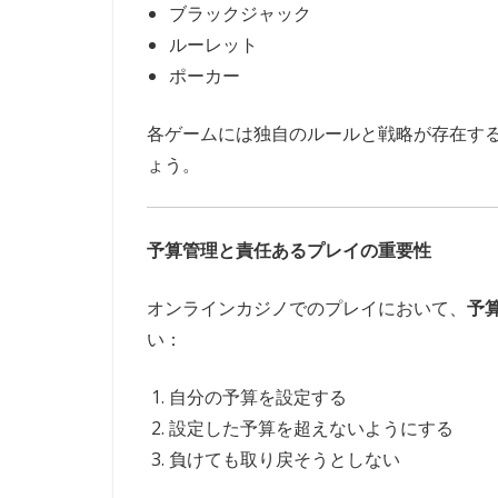
ブラックジャック
ルーレット
ポーカー
各ゲームには独自のルールと戦略が存在す
ょう。
予算管理と責任あるプレイの重要性
オンラインカジノでのプレイにおいて、
予
い：
自分の予算を設定する
設定した予算を超えないようにする
負けても取り戻そうとしない