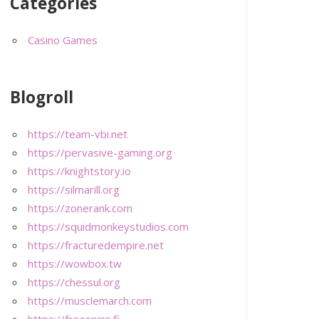
Categories
Casino Games
Blogroll
https://team-vbi.net
https://pervasive-gaming.org
https://knightstory.io
https://silmarill.org
https://zonerank.com
https://squidmonkeystudios.com
https://fracturedempire.net
https://wowbox.tw
https://chessul.org
https://musclemarch.com
https://freespins.fi