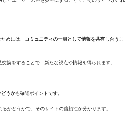
むためには、
コミュニティの一員として情報を共有
し合うこ
意見交換をすることで、新たな視点や情報を得られます。
かどうか
も確認ポイントです。
れるかどうかで、そのサイトの信頼性が分かります。
。