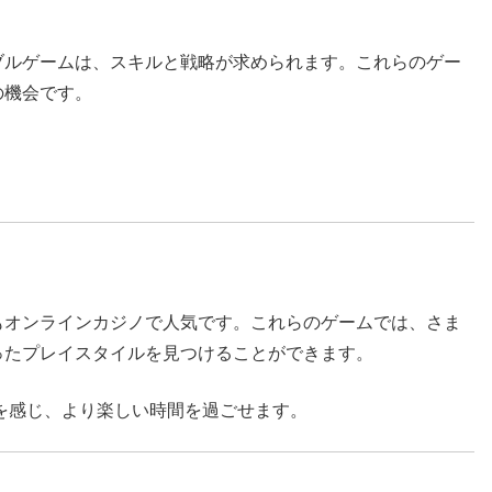
ブルゲームは、スキルと戦略が求められます。これらのゲー
の機会です。
もオンラインカジノで人気です。これらのゲームでは、さま
ったプレイスタイルを見つけることができます。
を感じ、より楽しい時間を過ごせます。