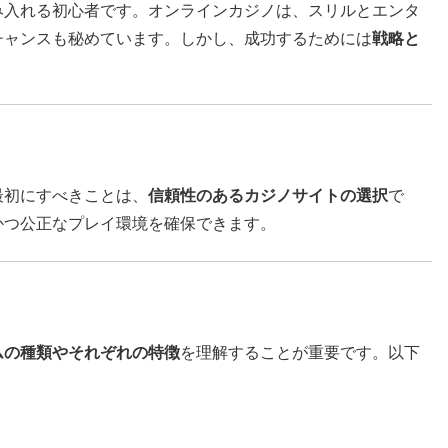
み入れる初心者です。オンラインカジノは、スリルとエンタ
チャンスも秘めています。しかし、成功するためには
戦略と
最初にすべきことは、
信頼性のあるカジノサイトの選択
で
かつ公正なプレイ環境を確保できます。
ムの種類やそれぞれの特徴
を理解することが重要です。以下