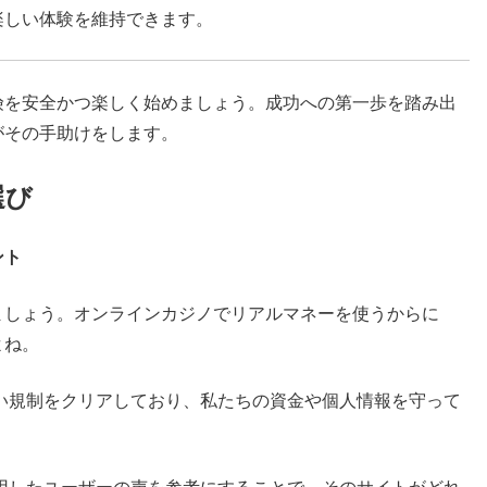
楽しい体験を維持できます。
険を安全かつ楽しく始めましょう。成功への第一歩を踏み出
がその手助けをします。
選び
ント
ましょう。オンラインカジノでリアルマネーを使うからに
よね。
い規制をクリアしており、私たちの資金や個人情報を守って
用したユーザーの声を参考にすることで、そのサイトがどれ