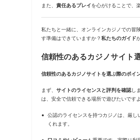
また、
責任あるプレイ
を心がけることで、
私たちと一緒に、オンラインカジノでの冒
す準備はできていますか？
私たちのガイド
信頼性のあるカジノサイト
信頼性のあるカジノサイトを選ぶ際のポイ
まず、
サイトのライセンスと評判を確認
し
は、安全で信頼できる場所で遊びたいです
公認のライセンスを持つカジノは、厳し
くれます。
口コミやレビュー
も重要です。実際に利